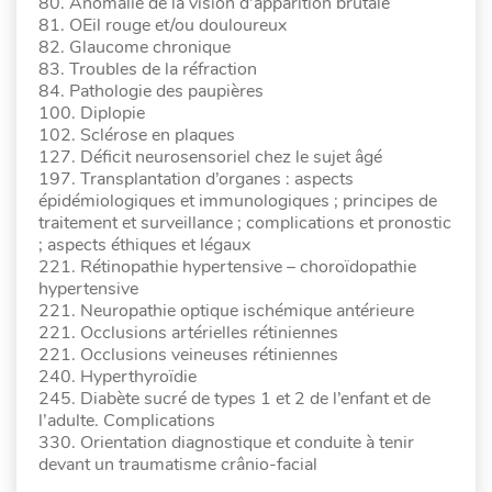
80. Anomalie de la vision d’apparition brutale
81. OEil rouge et/ou douloureux
82. Glaucome chronique
83. Troubles de la réfraction
84. Pathologie des paupières
100. Diplopie
102. Sclérose en plaques
127. Déficit neurosensoriel chez le sujet âgé
197. Transplantation d’organes : aspects
épidémiologiques et immunologiques ; principes de
traitement et surveillance ; complications et pronostic
; aspects éthiques et légaux
221. Rétinopathie hypertensive – choroïdopathie
hypertensive
221. Neuropathie optique ischémique antérieure
221. Occlusions artérielles rétiniennes
221. Occlusions veineuses rétiniennes
240. Hyperthyroïdie
245. Diabète sucré de types 1 et 2 de l’enfant et de
l’adulte. Complications
330. Orientation diagnostique et conduite à tenir
devant un traumatisme crânio-facial