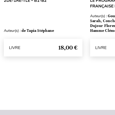
2DE-1RE-TLE – B1-B2
LE PROGRA
FRANÇAISE
Auteur(s) :
Gou
Sarah, Conch
Dujour Floren
Auteur(s) :
de Tapia Stéphane
Hamme Clém
18,00 €
LIVRE
LIVRE