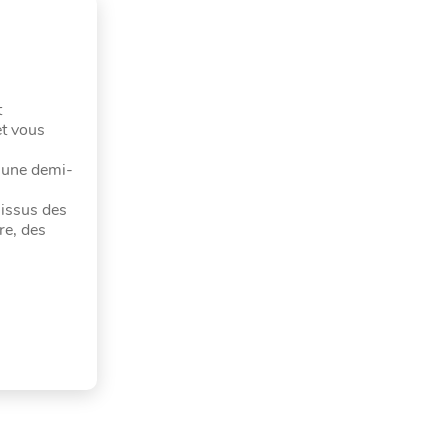
t
et vous
n une demi-
 issus des
re, des