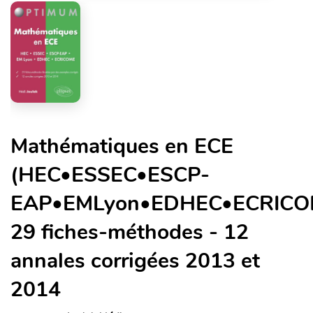
Mathématiques en ECE
(HEC•ESSEC•ESCP-
EAP•EMLyon•EDHEC•ECRICO
29 fiches-méthodes - 12
annales corrigées 2013 et
2014