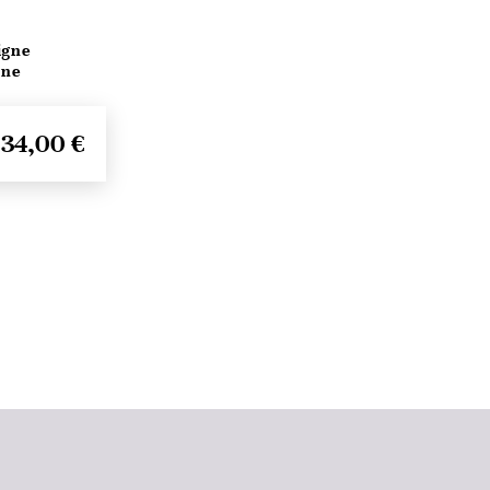
igne
ine
34,00 €