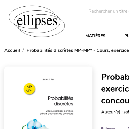
MATIÈRES
P
Accueil
Probabilités discrètes MP-MP* - Cours, exercices
Probab
exercic
concou
Auteur(s) :
Ja
Ellipses