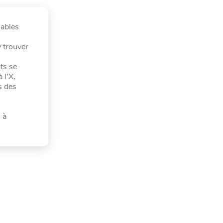
iables
y trouver
ts se
 l’X,
s des
 à