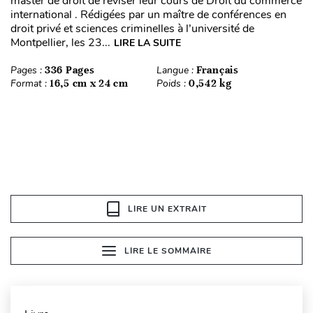
master de droit de réviser leur cours de Droit du commerce
international . Rédigées par un maître de conférences en
droit privé et sciences criminelles à l’université de
Montpellier, les 23...
LIRE LA SUITE
Pages :
336 Pages
Langue :
Français
Format :
16,5 cm x 24 cm
Poids :
0,542 kg
LIRE UN EXTRAIT
LIRE LE SOMMAIRE