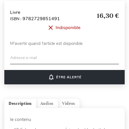
Livre
16,30 €
9782729851491
ISBN :
Indisponible
M'avertir quand l'article est disponible
Adresse e-mail
notifications_none
ÊTRE ALERTÉ
Description
Audios
Vidéos
le contenu