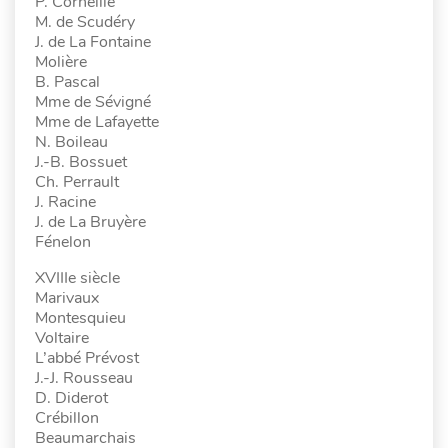
P. Corneille
M. de Scudéry
J. de La Fontaine
Molière
B. Pascal
Mme de Sévigné
Mme de Lafayette
N. Boileau
J.-B. Bossuet
Ch. Perrault
J. Racine
J. de La Bruyère
Fénelon
XVIIIe siècle
Marivaux
Montesquieu
Voltaire
L’abbé Prévost
J.-J. Rousseau
D. Diderot
Crébillon
Beaumarchais