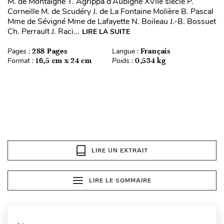
M. de Montaigne T. Agrippa d’Aubigné XVIIe siècle P.
Corneille M. de Scudéry J. de La Fontaine Molière B. Pascal
Mme de Sévigné Mme de Lafayette N. Boileau J.-B. Bossuet
Ch. Perrault J. Raci...
LIRE LA SUITE
Pages :
288 Pages
Langue :
Français
Format :
16,5 cm x 24 cm
Poids :
0,534 kg
LIRE UN EXTRAIT
LIRE LE SOMMAIRE