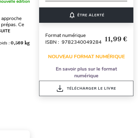
nouvelle édition
notifications_none
ÊTRE ALERTÉ
e approche
n prépas. Ce
SUITE
Format numérique
11,99 €
ISBN : 9782340049284
oids :
0,569 kg
NOUVEAU FORMAT NUMÉRIQUE
En savoir plus sur le format
numérique
TÉLÉCHARGER LE LIVRE