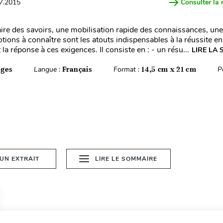
07.2015
Consulter la 
aire des savoirs, une mobilisation rapide des connaissances, un
tions à connaître sont les atouts indispensables à la réussite e
 la réponse à ces exigences. Il consiste en : - un résu...
LIRE LA 
ages
Langue :
Français
Format :
14,5 cm x 21 cm
P
 UN EXTRAIT
LIRE LE SOMMAIRE