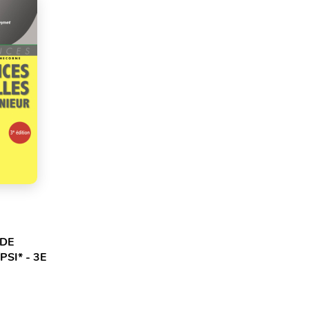
 DE
PSI* - 3E