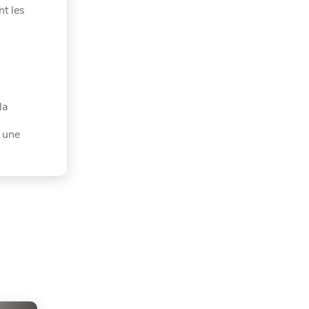
nt les
la
 une