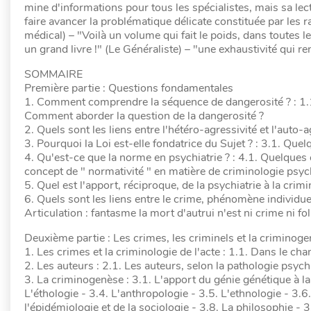
mine d'informations pour tous les spécialistes, mais sa le
faire avancer la problématique délicate constituée par les
médical) – "Voilà un volume qui fait le poids, dans toutes le
un grand livre !" (Le Généraliste) – "une exhaustivité qui
SOMMAIRE
Première partie : Questions fondamentales
1. Comment comprendre la séquence de dangerosité ? : 1.1. L
Comment aborder la question de la dangerosité ?
2. Quels sont les liens entre l'hétéro-agressivité et l'auto-a
3. Pourquoi la Loi est-elle fondatrice du Sujet ? : 3.1. Qu
4. Qu'est-ce que la norme en psychiatrie ? : 4.1. Quelques 
concept de " normativité " en matière de criminologie psyc
5. Quel est l'apport, réciproque, de la psychiatrie à la crimi
6. Quels sont les liens entre le crime, phénomène individuel
Articulation : fantasme la mort d'autrui n'est ni crime ni fo
Deuxième partie : Les crimes, les criminels et la criminog
1. Les crimes et la criminologie de l'acte : 1.1. Dans le
2. Les auteurs : 2.1. Les auteurs, selon la pathologie psych
3. La criminogenèse : 3.1. L'apport du génie génétique à la
L'éthologie - 3.4. L'anthropologie - 3.5. L'ethnologie - 3.6
l'épidémiologie et de la sociologie - 3.8. La philosophie - 3