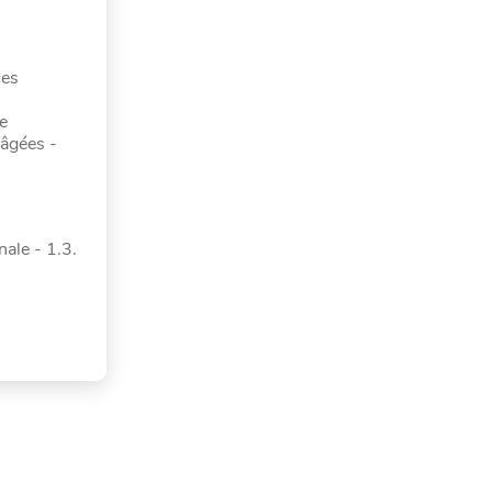
ces
e
 âgées -
nale - 1.3.