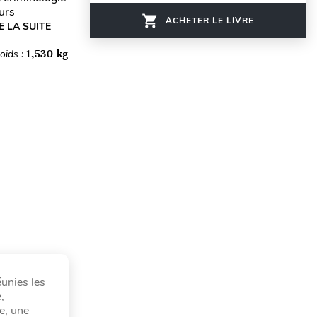
eurs
ACHETER LE LIVRE
E LA SUITE
oids :
1,530 kg
éunies les
,
e, une