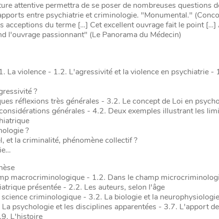
cture attentive permettra de se poser de nombreuses questions d
 rapports entre psychiatrie et criminologie. "Monumental." (Conc
s acceptions du terme […] Cet excellent ouvrage fait le point […] 
 rend l'ouvrage passionnant" (Le Panorama du Médecin)
a violence - 1.2. L'agressivité et la violence en psychiatrie - 
gressivité ?
elques réflexions très générales - 3.2. Le concept de Loi en psyc
considérations générales - 4.2. Deux exemples illustrant les lim
hiatrique
nologie ?
, et la criminalité, phénomène collectif ?
lie…
enèse
 champ macrocriminologique - 1.2. Dans le champ microcriminolog
iatrique présentée - 2.2. Les auteurs, selon l'âge
 science criminologique - 3.2. La biologie et la neurophysiologie
. La psychologie et les disciplines apparentées - 3.7. L'apport de
.9. L'histoire