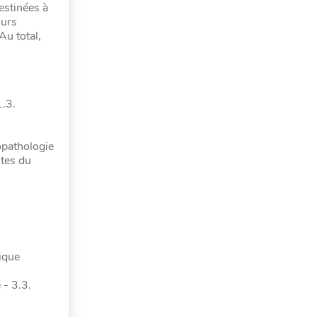
estinées à
ours
Au total,
1.3.
hopathologie
ites du
ique
 - 3.3.