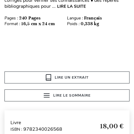
corrigés pour vérifier ses connaissances • des repères
bibliographiques pour ...
LIRE LA SUITE
Pages :
240 Pages
Langue :
Français
Format :
16,5 cm x 24 cm
Poids :
0,338 kg
LIRE UN EXTRAIT
LIRE LE SOMMAIRE
Livre
18,00 €
9782340026568
ISBN :