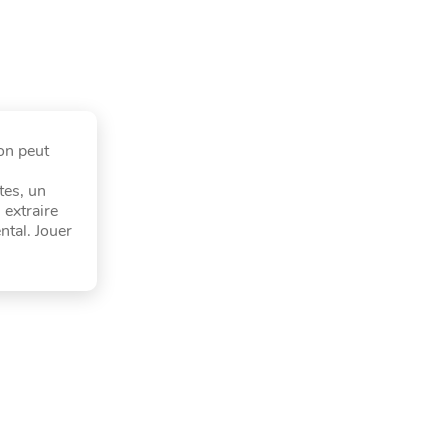
'on peut
tes, un
 extraire
tal. Jouer