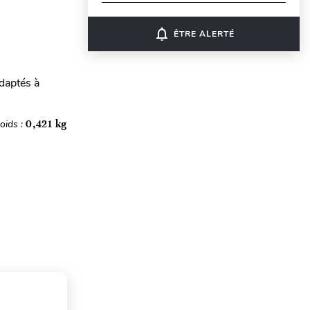
notifications_none
ÊTRE ALERTÉ
daptés à
oids :
0,421 kg