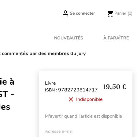
Se connecter
Panier
(0)
NOUVEAUTÉS
À PARAÎTRE
 et commentés par des membres du jury
ie à
Livre
19,50 €
9782729814717
ISBN :
ST -
Indisponible
des
M'avertir quand l'article est disponible
Adresse e-mail