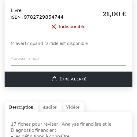
Livre
21,00 €
9782729854744
ISBN :
Indisponible
M'avertir quand l'article est disponible
Adresse e-mail
notifications_none
ÊTRE ALERTÉ
Description
Audios
Vidéos
17 fiches pour réviser l’Analyse financière et le
Diagnostic financier :
• les définitions à connaître