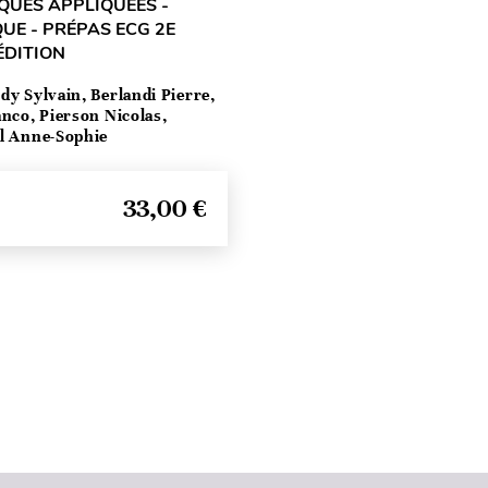
UES APPLIQUÉES -
UE - PRÉPAS ECG 2E
ÉDITION
dy Sylvain, Berlandi Pierre,
anco, Pierson Nicolas,
el Anne-Sophie
33,00 €
Haut de page