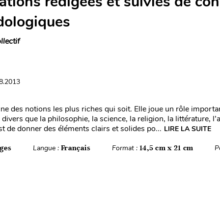
ations rédigées et suivies de con
ologiques
llectif
08.2013
ne des notions les plus riches qui soit. Elle joue un rôle import
ivers que la philosophie, la science, la religion, la littérature, l
t de donner des éléments clairs et solides po...
LIRE LA SUITE
ges
Langue :
Français
Format :
14,5 cm x 21 cm
P