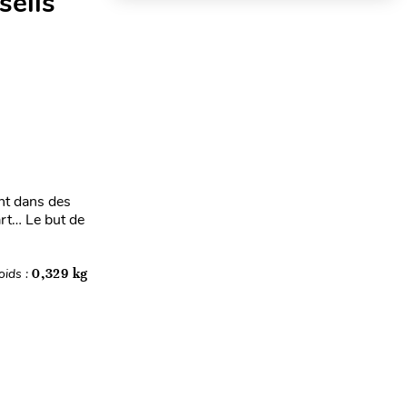
seils
ant dans des
’art… Le but de
oids :
0,329 kg