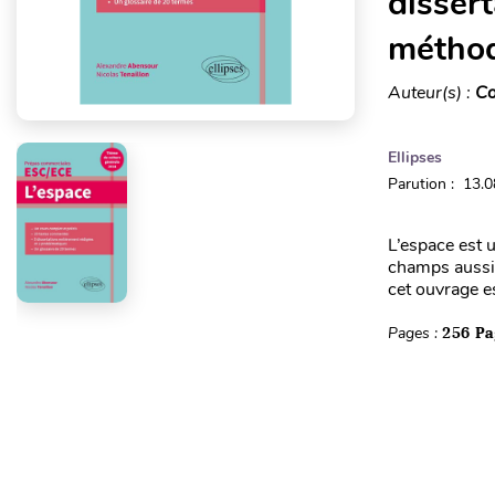
dissert
méthod
Auteur(s) :
Co
Ellipses
Parution : 13.
L’espace est u
champs aussi d
cet ouvrage es
Pages :
256 Pa