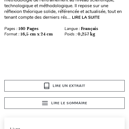
méthodologie de l’entraînement au niveau scientifique,
technologique et méthodologique. Il repose sur une
réflexion théorique solide, référencée et actualisée, tout en
tenant compte des derniers rés...
LIRE LA SUITE
Pages :
160 Pages
Langue :
Français
Format :
16,5 cm x 24 cm
Poids :
0,257 kg
LIRE UN EXTRAIT
LIRE LE SOMMAIRE