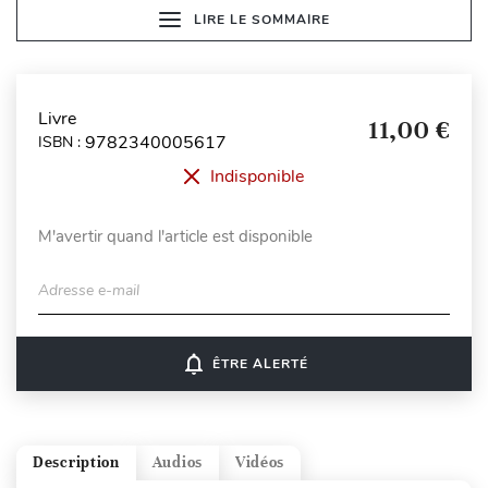
LIRE LE SOMMAIRE
Livre
11,00 €
9782340005617
ISBN :
Indisponible
M'avertir quand l'article est disponible
Adresse e-mail
notifications_none
ÊTRE ALERTÉ
Description
Audios
Vidéos