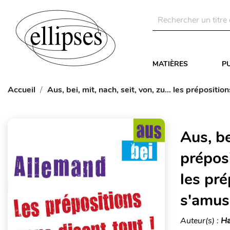
MATIÈRES
P
Accueil
Aus, bei, mit, nach, seit, von, zu… les préposit
Aus, be
prépos
les pr
s'amus
Auteur(s) :
Ha