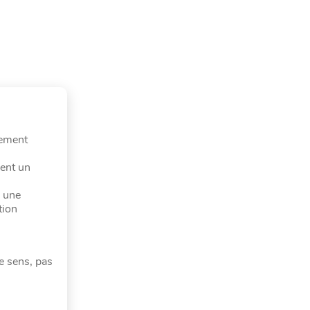
lement
dent un
» une
tion
le sens, pas