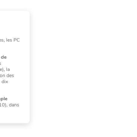
s, les PC
 de
s
), la
ion des
 dix
mple
10), dans