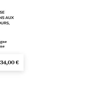
SE
NS AUX
OURS,
igne
ine
34,00 €