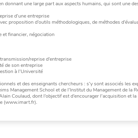
en donnant une large part aux aspects humains, qui sont une de
reprise d’une entreprise
 avec proposition d’outils méthodologiques, de méthodes d’évalua
 et financier, négociation
 transmission/reprise d’entreprise
ité de son entreprise
stion à l’Université
sionnels et des enseignants chercheurs : s’y sont associés les ex
eims Management School et de l’Institut du Management de la Re
lain Coulaud, dont l’objectif est d’encourager l’acquisition et la 
se (www.imart.fr).