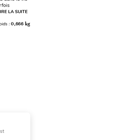
rfois
IRE LA SUITE
oids :
0,666 kg
st