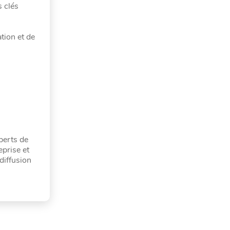
s clés
tion et de
perts de
prise et
diffusion