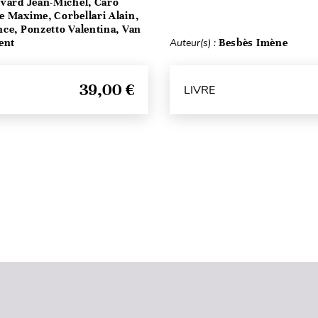
vard Jean-Michel, Caro
e Maxime, Corbellari Alain,
ce, Ponzetto Valentina, Van
ent
Auteur(s) :
Besbès Imène
39,00 €
LIVRE
Haut de page