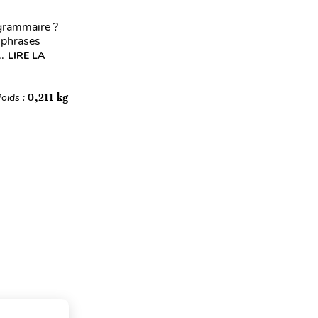
 grammaire ?
s phrases
.
LIRE LA
oids :
0,211 kg