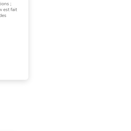
ions ;
 est fait
 des