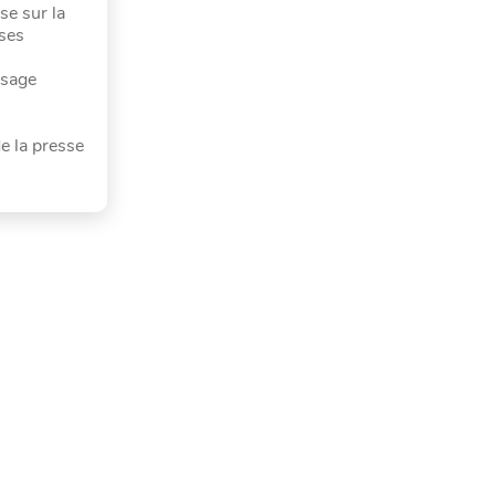
se sur la
ases
usage
de la presse