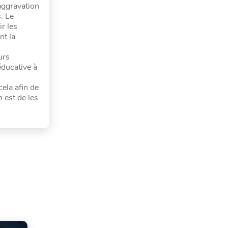
’aggravation
. Le
r les
nt la
urs
éducative à
cela afin de
 est de les