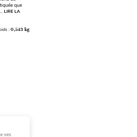
stiquée que
..
LIRE LA
oids :
0,543 kg
de ses