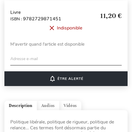
Livre
11,20 €
9782729871451
ISBN :
Indisponible
M'avertir quand l'article est disponible
Adresse e-mail
notifications_none
ÊTRE ALERTÉ
Description
Audios
Vidéos
Politique libérale, politique de rigueur, politique de
relance... Ces termes font désormais partie du