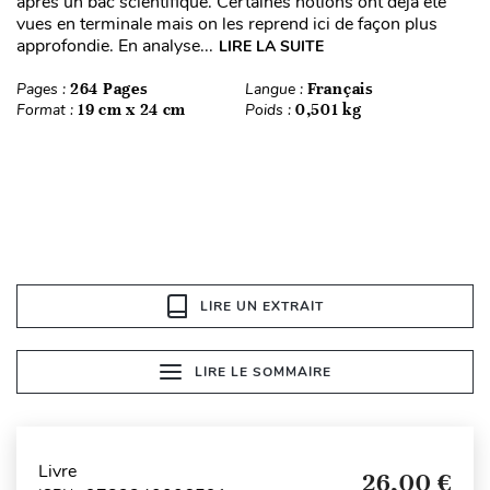
après un bac scientifique. Certaines notions ont déjà été
vues en terminale mais on les reprend ici de façon plus
approfondie. En analyse...
LIRE LA SUITE
Pages :
264 Pages
Langue :
Français
Format :
19 cm x 24 cm
Poids :
0,501 kg
LIRE UN EXTRAIT
LIRE LE SOMMAIRE
Livre
26,00 €