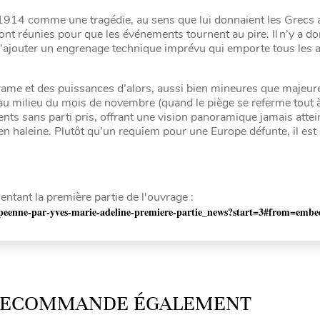
1914 comme une tragédie, au sens que lui donnaient les Grecs a
nt réunies pour que les événements tournent au pire. Il n’y a do
a s’ajouter un engrenage technique imprévu qui emporte tous les 
ame et des puissances d’alors, aussi bien mineures que majeures
au milieu du mois de novembre (quand le piège se referme tout à 
nts sans parti pris, offrant une vision panoramique jamais attein
en haleine. Plutôt qu’un requiem pour une Europe défunte, il est 
entant la première partie de l'ouvrage :
opeenne-par-yves-marie-adeline-premiere-partie_news?start=3#from=embe
 RECOMMANDE ÉGALEMENT