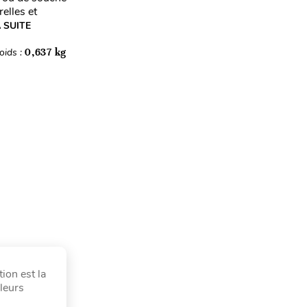
relles et
A SUITE
oids :
0,637 kg
ion est la
aleurs