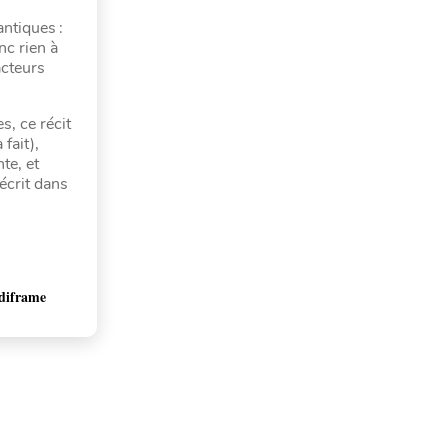
ntiques :
nc rien à
acteurs
, ce récit
fait),
te, et
écrit dans
diframe