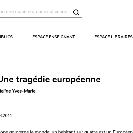
UBLICS
ESPACE ENSEIGNANT
ESPACE LIBRAIRES
Une tragédie européenne
eline Yves-Marie
03.2011
ope gouverne le monde; un habitant sur quatre est un Europée