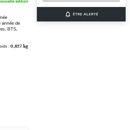
nouvelle édition
notifications_none
ÊTRE ALERTÉ
nnée
 année de
res, BTS,
oids :
0,627 kg