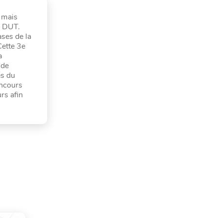
 mais
, DUT.
ases de la
Cette 3e
a
 de
és du
oncours
rs afin