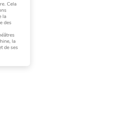
re. Cela
ions
 la
re des
héâtres
hine, la
et de ses