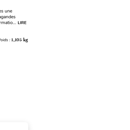
es une
pagandes
rmatio...
LIRE
oids :
1,105 kg