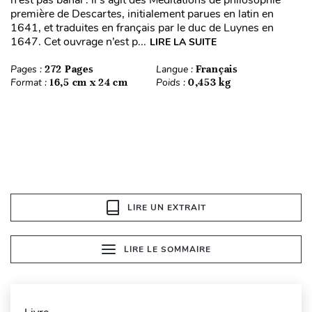
n’est pas banal : il s’agit des Méditations de philosophie
première de Descartes, initialement parues en latin en
1641, et traduites en français par le duc de Luynes en
1647. Cet ouvrage n’est p...
LIRE LA SUITE
Pages :
272 Pages
Langue :
Français
Format :
16,5 cm x 24 cm
Poids :
0,453 kg
LIRE UN EXTRAIT
LIRE LE SOMMAIRE