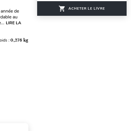
ACHETER LE LIVRE
e année de
rdable au
...
LIRE LA
oids :
0,276 kg