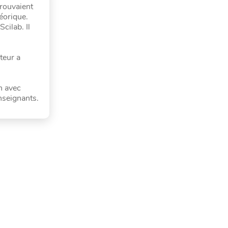
trouvaient
éorique.
cilab. Il
teur a
n avec
nseignants.