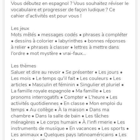
Vous débutez en espagnol ? Vous souhaitez réviser le
vocabulaire et progresser de façon ludique ? Ce
cahier d’activités est pour vous !
Les jeux
Mots mêlés • messages codés • phrases à compléter
• dessins à colorier • labyrinthes • bonnes réponses
à relier • phrases à classer • lettres à mettre dans
l’ordre • mot mystère • vrai-faux…
Les thèmes
Saluer et dire au revoir • Se présenter • Les jours •
Les mois • Le temps qu’il fait • Les couleurs • Les
articles • Masculin et féminin • Singulier et pluriel •
La famille royale espagnole • Ma famille • Les
pronoms interrogatifs • Compter • L’heure • Les
activités quotidiennes • En classe • Mon emploi du
temps • Au collège • À la maison • Dans ma
chambre • Dans la salle de bain • Les tâches
ménagères • Le corps humain • À l’infi rmerie • Les
instruments de musique • En vacances • Les sports •
Les animaux • Quelques pays latinoaméricains • Les