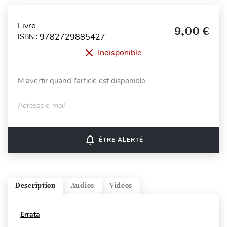
Livre
9,00 €
9782729885427
ISBN :
Indisponible
M'avertir quand l'article est disponible
Adresse e-mail
notifications_none
ÊTRE ALERTÉ
Description
Audios
Vidéos
Errata