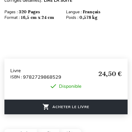
corrigés détaillés).
LIRE LA SUITE
Pages :
320 Pages
Langue :
Français
Format :
16,5 cm x 24 cm
Poids :
0,578 kg
Livre
24,50 €
9782729868529
ISBN :
Disponible
ACHETER LE LIVRE