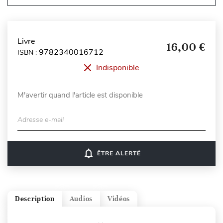
Livre
16,00 €
9782340016712
ISBN :
Indisponible
M'avertir quand l'article est disponible
Adresse e-mail
notifications_none
ÊTRE ALERTÉ
Description
Audios
Vidéos