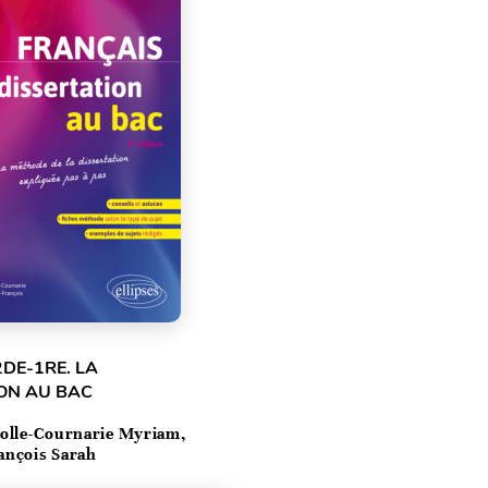
2DE-1RE. LA
ON AU BAC
olle-Cournarie Myriam,
ançois Sarah