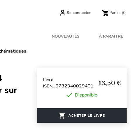
Se connecter
Panier
(0)
NOUVEAUTÉS
À PARAÎTRE
athématiques
4
Livre
13,50 €
9782340029491
ISBN :
r sur
Disponible
ACHETER LE LIVRE