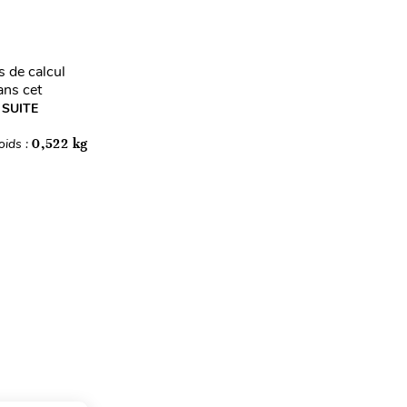
s de calcul
ans cet
 SUITE
oids :
0,522 kg