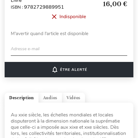
Livre
16,00 €
9782729889951
ISBN :
Indisponible
M'avertir quand l'article est disponible
Adresse e-mail
notifications_none
ÊTRE ALERTÉ
Description
Audios
Vidéos
Au xxie siècle, les échelles mondiales et locales
disputeront à la dimension nationale la suprématie
que celle-ci a imposée aux xixe et xxe siècles. Dès
lors, les collectivités territoriales, institutionnalisation