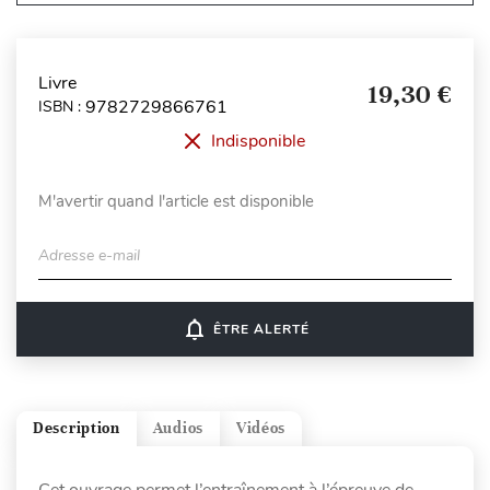
Livre
19,30 €
9782729866761
ISBN :
Indisponible
M'avertir quand l'article est disponible
Adresse e-mail
notifications_none
ÊTRE ALERTÉ
Description
Audios
Vidéos
Cet ouvrage permet l’entraînement à l’épreuve de