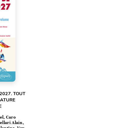
2027. TOUT
RATURE
E
el, Caro
llari Alain,