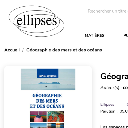
MATIÈRES
P
Accueil
Géographie des mers et des océans
Géogra
Auteur(s) :
co
Ellipses
Parution : 09.
Les espaces m