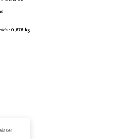
ns.
oids :
0,676 kg
aisser