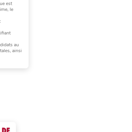
ue est
ime, le
c
fiant
didats au
ales, ainsi