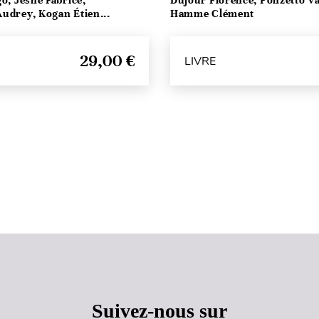
go, Jesné Fabrice,
Dujour Florence, Ponzetto Va
udrey, Kogan Étien...
Hamme Clément
29,00 €
LIVRE
Haut de page
Suivez-nous sur