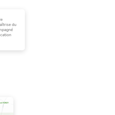
le
aîtrise du
ompagné
ication