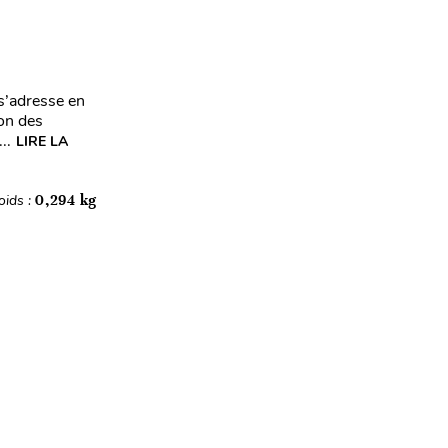
s’adresse en
ion des
..
LIRE LA
oids :
0,294 kg