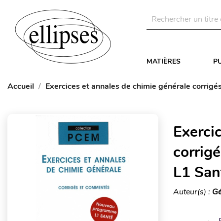
MATIÈRES
P
Accueil
Exercices et annales de chimie générale corri
Exerci
corrig
L1 San
Auteur(s) :
Gé