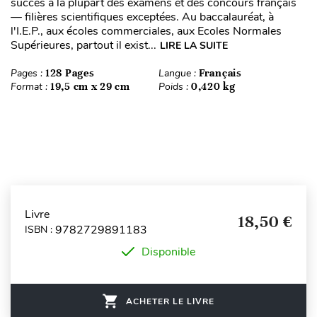
succès à la plupart des examens et des concours français
— filières scientifiques exceptées. Au baccalauréat, à
l'I.E.P., aux écoles commerciales, aux Ecoles Normales
Supérieures, partout il exist...
LIRE LA SUITE
Pages :
128 Pages
Langue :
Français
Format :
19,5 cm x 29 cm
Poids :
0,420 kg
Livre
18,50 €
9782729891183
ISBN :
Disponible
ACHETER LE LIVRE