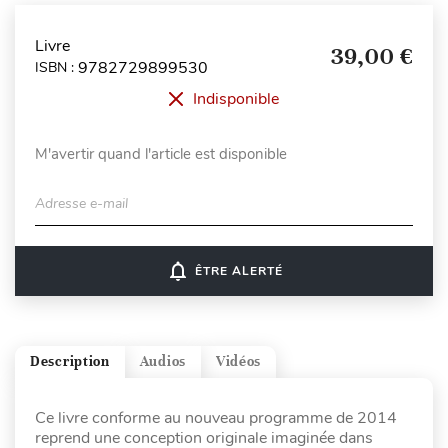
Livre
39,00 €
9782729899530
ISBN :
Indisponible
M'avertir quand l'article est disponible
Adresse e-mail
notifications_none
ÊTRE ALERTÉ
Description
Audios
Vidéos
Ce livre conforme au nouveau programme de 2014
reprend une conception originale imaginée dans