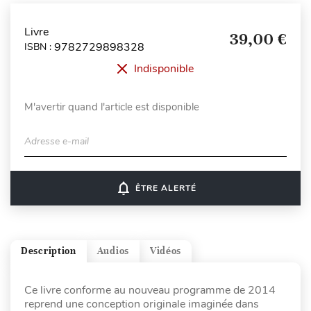
Livre
39,00 €
9782729898328
ISBN :
Indisponible
M'avertir quand l'article est disponible
Adresse e-mail
notifications_none
ÊTRE ALERTÉ
Description
Audios
Vidéos
Ce livre conforme au nouveau programme de 2014
reprend une conception originale imaginée dans