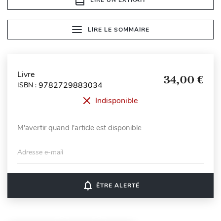
LIRE LE SOMMAIRE
Livre
34,00 €
9782729883034
ISBN :
Indisponible
M'avertir quand l'article est disponible
Adresse e-mail
notifications_none
ÊTRE ALERTÉ