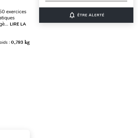
350 exercices
notifications_none
ÊTRE ALERTÉ
atiques
è...
LIRE LA
oids :
0,793 kg