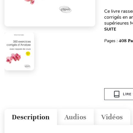
Ce livre rass
corrigés en a
supérieures M
SUITE
Pages :
408 P
LIRE
Description
Audios
Vidéos