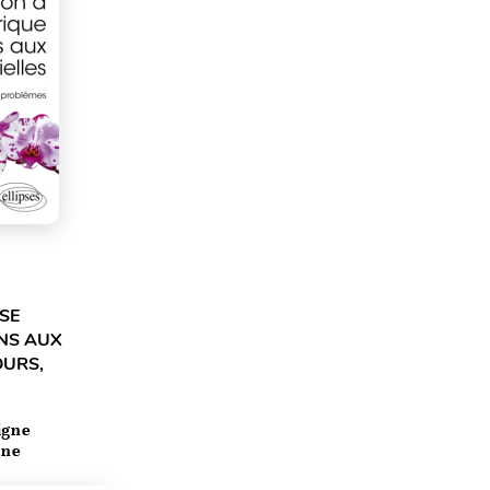
SE
NS AUX
OURS,
igne
ine