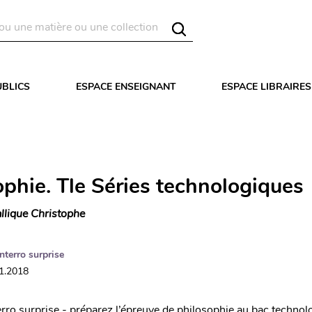
UBLICS
ESPACE ENSEIGNANT
ESPACE LIBRAIRES
ophie. Tle Séries technologiques
llique Christophe
Interro surprise
11.2018
erro surprise - préparez l’épreuve de philosophie au bac technol