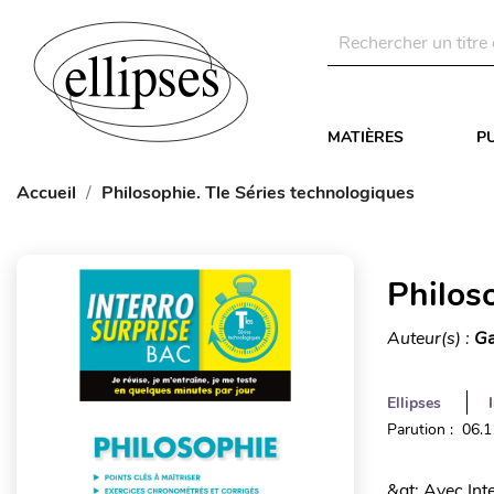
MATIÈRES
P
Accueil
Philosophie. Tle Séries technologiques
Philos
Auteur(s) :
Ga
Ellipses
Parution : 06.
&gt; Avec Int