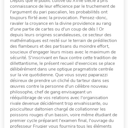
Depuis que le public cultivé du XVIIe siècle a pris
connaissance de leur efficience par le truchement de
l'argument du pari pascalien, les probabilités ont
toujours flirté avec la provocation. Pensez-donc,
ravaler la croyance en la divine providence au rang
d'une partie de cartes ou d'un coup de dés ! Or
depuis leurs origines scandaleuses, ce secteur des
mathématiques est resté sur le terrain de prédilection
des flambeurs et des partisans du moindre effort,
soucieux d'engager leurs mises avec le maximum de
sécurité. S'inscrivant en faux contre cette tradition de
dillettantisme, le présent recueil d'exercices se place
délibérément dans une optique pragmatiste centrée
sur la vie quotidienne. Que vous soyez paparazzi
désireux de prendre un cliché du tarteur dans ses
œuvres contre la personne d'un célèbre nouveau
philosophe, chef de gang envisageant un
rééquilibrage de vos relations avec l'organisation
rivale devenue décidément trop envahissante, ou
pisciculteur daltonien chargé de collationner les
poissons rouges d'un bassin, voire même étudiant de
premier cycle préparant l'examen final, l'ouvrage du
professeur Frugier vous fournira tous les éléments