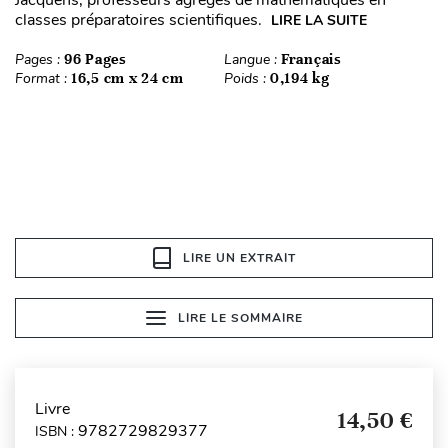
Jacquens, professeurs agrégés de mathématiques en
classes préparatoires scientifiques.
LIRE LA SUITE
Pages :
96 Pages
Langue :
Français
Format :
16,5 cm x 24 cm
Poids :
0,194 kg
LIRE UN EXTRAIT
LIRE LE SOMMAIRE
Livre
14,50 €
9782729829377
ISBN :