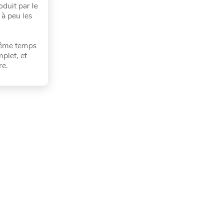
duit par le
 à peu les
 même temps
plet, et
re.