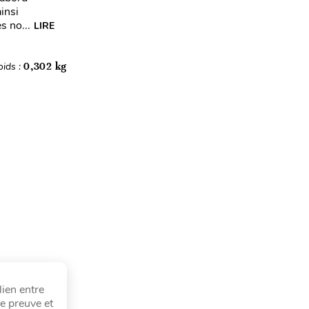
insi
s no...
LIRE
oids :
0,302 kg
lien entre
e preuve et