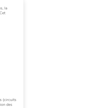
s, la
 Cet
 (circuits
sion des