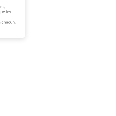
nt,
que les
à chacun.