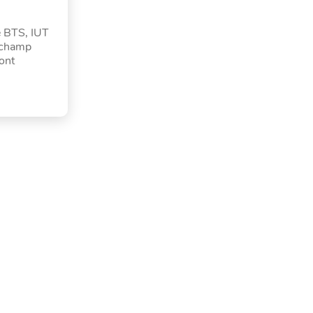
de BTS, IUT
e champ
sont