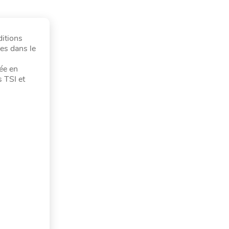
ditions
ces dans le
rée en
 TSI et