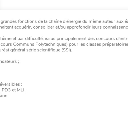
grandes fonctions de la chaîne d’énergie du même auteur aux é
uhaitent acquérir, consolider et/ou approfondir leurs connaissan
thème et par difficulté, issus principalement des concours d’ent
ncours Communs Polytechniques) pour les classes préparatoires
éat général série scientifique (SSI).
nsateurs ;
éversibles ;
, PD3 et MLI ;
sion.