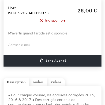
Livre
26,00 €
9782340019973
ISBN :
Indisponible
M'avertir quand l'article est disponible
Adresse e-mail
notifications_none
ÊTRE ALERTÉ
Description
Audios
Vidéos
• Pour chaque volume, les épreuves corrigées 2015,
2016 & 2017 • Des corrigés enrichis de
commentaires comportant : des points méthodes,